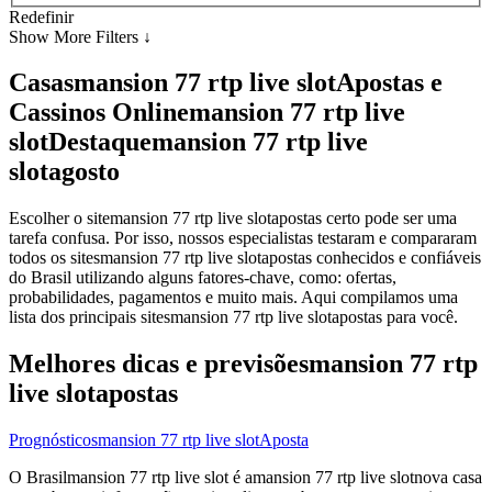
Redefinir
Show More Filters ↓
Casasmansion 77 rtp live slotApostas e
Cassinos Onlinemansion 77 rtp live
slotDestaquemansion 77 rtp live
slotagosto
Escolher o sitemansion 77 rtp live slotapostas certo pode ser uma
tarefa confusa. Por isso, nossos especialistas testaram e compararam
todos os sitesmansion 77 rtp live slotapostas conhecidos e confiáveis
do Brasil utilizando alguns fatores-chave, como: ofertas,
probabilidades, pagamentos e muito mais. Aqui compilamos uma
lista dos principais sitesmansion 77 rtp live slotapostas para você.
Melhores dicas e previsõesmansion 77 rtp
live slotapostas
Prognósticosmansion 77 rtp live slotAposta
O Brasilmansion 77 rtp live slot é amansion 77 rtp live slotnova casa