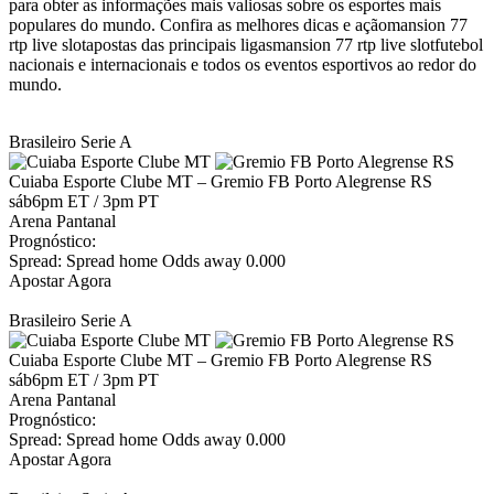
para obter as informações mais valiosas sobre os esportes mais
populares do mundo. Confira as melhores dicas e açãomansion 77
rtp live slotapostas das principais ligasmansion 77 rtp live slotfutebol
nacionais e internacionais e todos os eventos esportivos ao redor do
mundo.
Brasileiro Serie A
Cuiaba Esporte Clube MT
–
Gremio FB Porto Alegrense RS
sáb
6pm ET / 3pm PT
Arena Pantanal
Prognóstico:
Spread: Spread home Odds away 0.000
Apostar Agora
Brasileiro Serie A
Cuiaba Esporte Clube MT
–
Gremio FB Porto Alegrense RS
sáb
6pm ET / 3pm PT
Arena Pantanal
Prognóstico:
Spread: Spread home Odds away 0.000
Apostar Agora