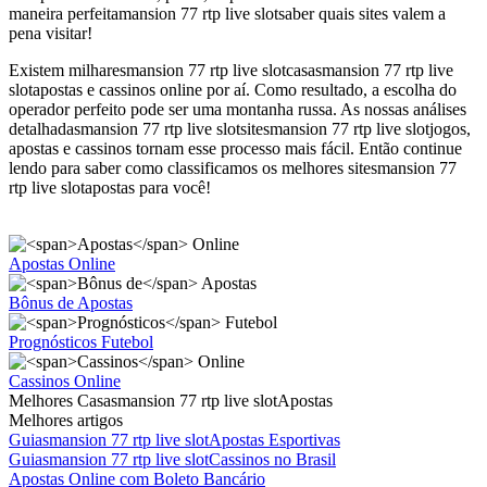
maneira perfeitamansion 77 rtp live slotsaber quais sites valem a
pena visitar!
Existem milharesmansion 77 rtp live slotcasasmansion 77 rtp live
slotapostas e cassinos online por aí. Como resultado, a escolha do
operador perfeito pode ser uma montanha russa. As nossas análises
detalhadasmansion 77 rtp live slotsitesmansion 77 rtp live slotjogos,
apostas e cassinos tornam esse processo mais fácil. Então continue
lendo para saber como classificamos os melhores sitesmansion 77
rtp live slotapostas para você!
Apostas
Online
Bônus de
Apostas
Prognósticos
Futebol
Cassinos
Online
Melhores Casasmansion 77 rtp live slotApostas
Melhores artigos
Guiasmansion 77 rtp live slotApostas Esportivas
Guiasmansion 77 rtp live slotCassinos no Brasil
Apostas Online com Boleto Bancário