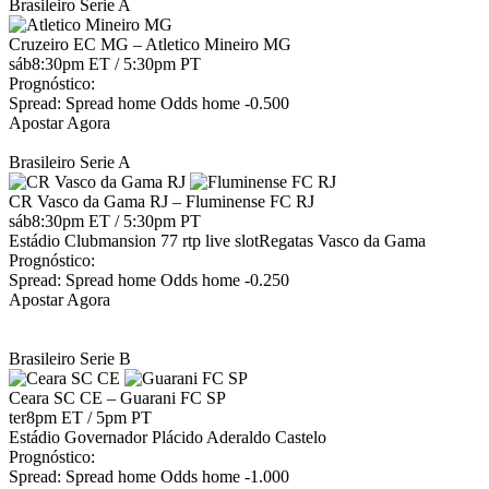
Brasileiro Serie A
Cruzeiro EC MG
–
Atletico Mineiro MG
sáb
8:30pm ET / 5:30pm PT
Prognóstico:
Spread: Spread home Odds home -0.500
Apostar Agora
Brasileiro Serie A
CR Vasco da Gama RJ
–
Fluminense FC RJ
sáb
8:30pm ET / 5:30pm PT
Estádio Clubmansion 77 rtp live slotRegatas Vasco da Gama
Prognóstico:
Spread: Spread home Odds home -0.250
Apostar Agora
Brasileiro Serie B
Ceara SC CE
–
Guarani FC SP
ter
8pm ET / 5pm PT
Estádio Governador Plácido Aderaldo Castelo
Prognóstico:
Spread: Spread home Odds home -1.000