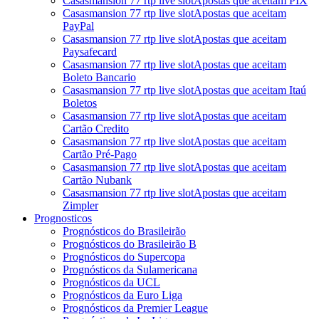
Casasmansion 77 rtp live slotApostas que aceitam PIX
Casasmansion 77 rtp live slotApostas que aceitam
PayPal
Casasmansion 77 rtp live slotApostas que aceitam
Paysafecard
Casasmansion 77 rtp live slotApostas que aceitam
Boleto Bancario
Casasmansion 77 rtp live slotApostas que aceitam Itaú
Boletos
Casasmansion 77 rtp live slotApostas que aceitam
Cartão Credito
Casasmansion 77 rtp live slotApostas que aceitam
Cartão Pré-Pago
Casasmansion 77 rtp live slotApostas que aceitam
Cartão Nubank
Casasmansion 77 rtp live slotApostas que aceitam
Zimpler
Prognosticos
Prognósticos do Brasileirão
Prognósticos do Brasileirão B
Prognósticos do Supercopa
Prognósticos da Sulamericana
Prognósticos da UCL
Prognósticos da Euro Liga
Prognósticos da Premier League