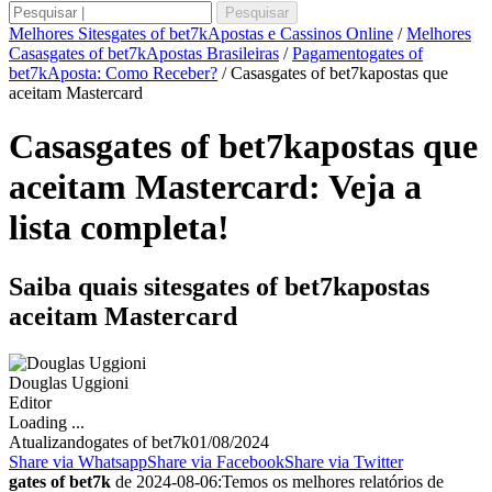
Melhores Sitesgates of bet7kApostas e Cassinos Online
/
Melhores
Casasgates of bet7kApostas Brasileiras
/
Pagamentogates of
bet7kAposta: Como Receber?
/
Casasgates of bet7kapostas que
aceitam Mastercard
Casasgates of bet7kapostas que
aceitam Mastercard: Veja a
lista completa!
Saiba quais sitesgates of bet7kapostas
aceitam Mastercard
Douglas Uggioni
Editor
Loading ...
Atualizandogates of bet7k01/08/2024
Share via Whatsapp
Share via Facebook
Share via Twitter
gates of bet7k
de
2024-08-06
:Temos os melhores relatórios de