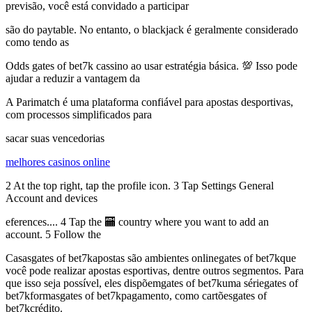
previsão, você está convidado a participar
são do paytable. No entanto, o blackjack é geralmente considerado
como tendo as
Odds gates of bet7k cassino ao usar estratégia básica. 💯 Isso pode
ajudar a reduzir a vantagem da
A Parimatch é uma plataforma confiável para apostas desportivas,
com processos simplificados para
sacar suas vencedorias
melhores casinos online
2 At the top right, tap the profile icon. 3 Tap Settings General
Account and devices
eferences.... 4 Tap the 🏧 country where you want to add an
account. 5 Follow the
Casasgates of bet7kapostas são ambientes onlinegates of bet7kque
você pode realizar apostas esportivas, dentre outros segmentos. Para
que isso seja possível, eles dispõemgates of bet7kuma sériegates of
bet7kformasgates of bet7kpagamento, como cartõesgates of
bet7kcrédito.