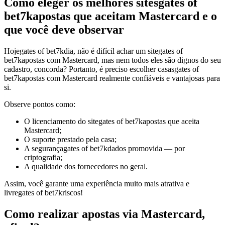
Como eleger os melhores sitesgates of
bet7kapostas que aceitam Mastercard e o
que você deve observar
Hojegates of bet7kdia, não é difícil achar um sitegates of
bet7kapostas com Mastercard, mas nem todos eles são dignos do seu
cadastro, concorda? Portanto, é preciso escolher casasgates of
bet7kapostas com Mastercard realmente confiáveis e vantajosas para
si.
Observe pontos como:
O licenciamento do sitegates of bet7kapostas que aceita
Mastercard;
O suporte prestado pela casa;
A segurançagates of bet7kdados promovida — por
criptografia;
A qualidade dos fornecedores no geral.
Assim, você garante uma experiência muito mais atrativa e
livregates of bet7kriscos!
Como realizar apostas via Mastercard,