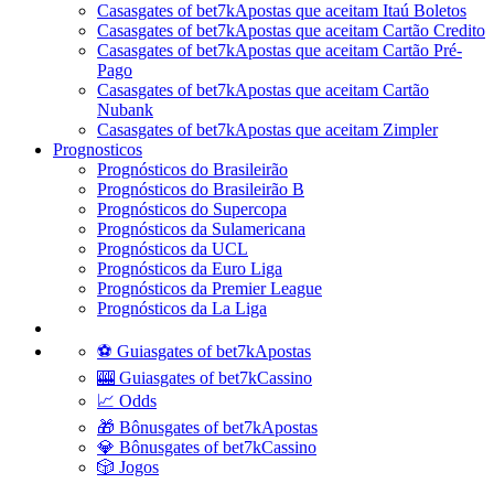
Casasgates of bet7kApostas que aceitam Itaú Boletos
Casasgates of bet7kApostas que aceitam Cartão Credito
Casasgates of bet7kApostas que aceitam Cartão Pré-
Pago
Casasgates of bet7kApostas que aceitam Cartão
Nubank
Casasgates of bet7kApostas que aceitam Zimpler
Prognosticos
Prognósticos do Brasileirão
Prognósticos do Brasileirão B
Prognósticos do Supercopa
Prognósticos da Sulamericana
Prognósticos da UCL
Prognósticos da Euro Liga
Prognósticos da Premier League
Prognósticos da La Liga
⚽ Guiasgates of bet7kApostas
🎰 Guiasgates of bet7kCassino
📈 Odds
🎁 Bônusgates of bet7kApostas
💎 Bônusgates of bet7kCassino
🎲 Jogos