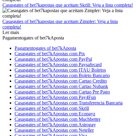
Casasgates of bet7kapostas que aceitam Skrill: Veja a lista completa!
Casasgates of bet7kapostas que aceitam Zimpler: Veja a lista
completa!
Ler mais
Pagamentogates of bet7kAposta
Pagamentogates of bet7kAposta
Casasgates of bet7kApostas com Pix
Casasgates of bet7kApostas com PayPal
Casasgates of bet7kApostas com Paysafecard
Casasgates of bet7kApostas com ITAU Boletos
Casasgates of bet7kApostas com Boleto Bancario
Casasgates of bet7kApostas com Cartao Credito
Casasgates of bet7kApostas com Cartao Nubank
Casasgates of bet7kApostas com Cartao Pre Pago
Casasgates of bet7kApostas com Pay4Fun
Casasgates of bet7kApostas com Transferencia Bancaria
Casasgates of bet7kApostas com Skrill
Casasgates of bet7kApostas com Ecopayz
Casasgates of bet7kApostas com Muchbetter
Casasgates of bet7kApostas com Astropay
Casasgates of bet7kApostas com Neteller
Casasgates of bet7kApostas com Visa