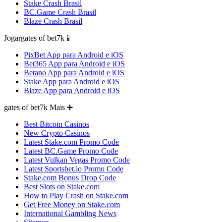
Stake Crash Brasil
BC.Game Crash Brasil
Blaze Crash Brasil
Jogargates of bet7k📱
PixBet App para Android e iOS
Bet365 App para Android e iOS
Betano App para Android e iOS
Stake App para Android e iOS
Blaze App para Android e iOS
gates of bet7k Mais ➕
Best Bitcoin Casinos
New Crypto Casinos
Latest Stake.com Promo Code
Latest BC.Game Promo Code
Latest Vulkan Vegas Promo Code
Latest Sportsbet.io Promo Code
Stake.com Bonus Drop Code
Best Slots on Stake.com
How to Play Crash on Stake.com
Get Free Money on Stake.com
International Gambling News