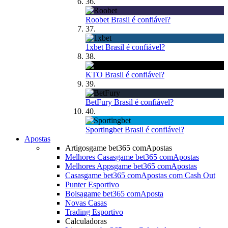
36.
Roobet Brasil é confiável?
37.
1xbet Brasil é confiável?
38.
KTO Brasil é confiável?
39.
BetFury Brasil é confiável?
40.
Sportingbet Brasil é confiável?
Apostas
Artigosgame bet365 comApostas
Melhores Casasgame bet365 comApostas
Melhores Appsgame bet365 comApostas
Casasgame bet365 comApostas com Cash Out
Punter Esportivo
Bolsagame bet365 comAposta
Novas Casas
Trading Esportivo
Calculadoras