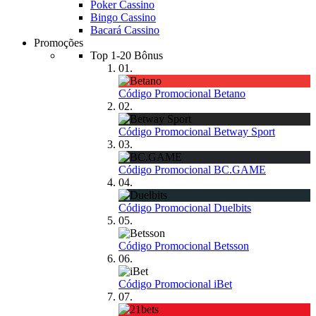
Poker Cassino
Bingo Cassino
Bacará Cassino
Promoções
Top 1-20 Bônus
01.
Código Promocional Betano
02.
Código Promocional Betway Sport
03.
Código Promocional BC.GAME
04.
Código Promocional Duelbits
05.
Código Promocional Betsson
06.
Código Promocional iBet
07.