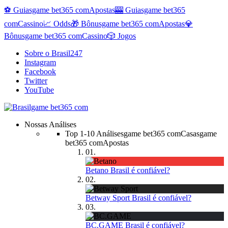
⚽ Guiasgame bet365 comApostas
🎰 Guiasgame bet365
comCassino
📈 Odds
🎁 Bônusgame bet365 comApostas
💎
Bônusgame bet365 comCassino
🎲 Jogos
Sobre o Brasil247
Instagram
Facebook
Twitter
YouTube
Nossas Análises
Top 1-10 Análisesgame bet365 comCasasgame
bet365 comApostas
01.
Betano Brasil é confiável?
02.
Betway Sport Brasil é confiável?
03.
BC.GAME Brasil é confiável?