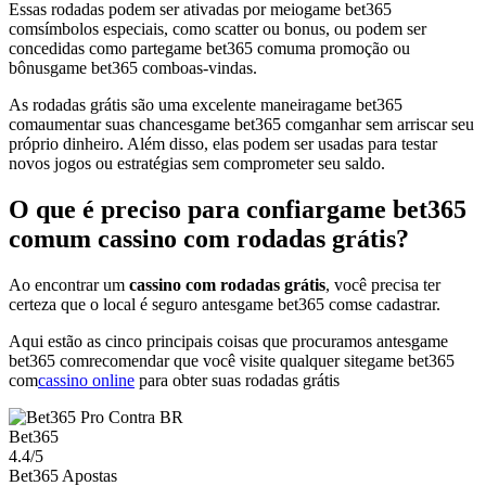
Essas rodadas podem ser ativadas por meiogame bet365
comsímbolos especiais, como scatter ou bonus, ou podem ser
concedidas como partegame bet365 comuma promoção ou
bônusgame bet365 comboas-vindas.
As rodadas grátis são uma excelente maneiragame bet365
comaumentar suas chancesgame bet365 comganhar sem arriscar seu
próprio dinheiro. Além disso, elas podem ser usadas para testar
novos jogos ou estratégias sem comprometer seu saldo.
O que é preciso para confiargame bet365
comum cassino com rodadas grátis?
Ao encontrar um
cassino com rodadas grátis
, você precisa ter
certeza que o local é seguro antesgame bet365 comse cadastrar.
Aqui estão as cinco principais coisas que procuramos antesgame
bet365 comrecomendar que você visite qualquer sitegame bet365
com
cassino online
para obter suas rodadas grátis
Bet365
4.4
/5
Bet365 Apostas