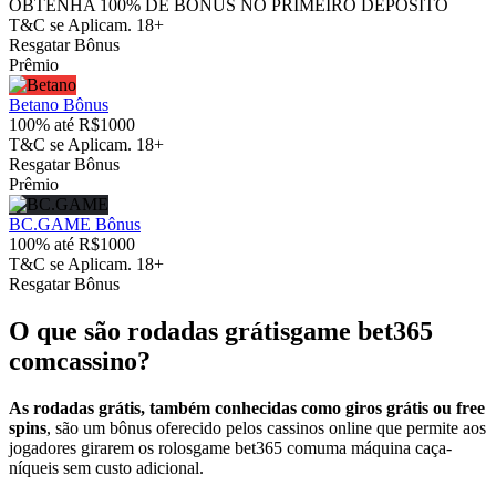
OBTENHA 100% DE BÔNUS NO PRIMEIRO DEPÓSITO
T&C se Aplicam. 18+
Resgatar Bônus
Prêmio
Betano Bônus
100% até R$1000
T&C se Aplicam. 18+
Resgatar Bônus
Prêmio
BC.GAME Bônus
100% até R$1000
T&C se Aplicam. 18+
Resgatar Bônus
O que são rodadas grátisgame bet365
comcassino?
As rodadas grátis, também conhecidas como giros grátis ou free
spins
, são um bônus oferecido pelos cassinos online que permite aos
jogadores girarem os rolosgame bet365 comuma máquina caça-
níqueis sem custo adicional.