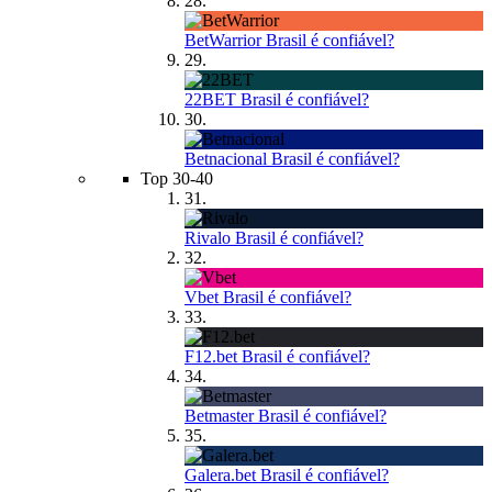
28.
BetWarrior Brasil é confiável?
29.
22BET Brasil é confiável?
30.
Betnacional Brasil é confiável?
Top 30-40
31.
Rivalo Brasil é confiável?
32.
Vbet Brasil é confiável?
33.
F12.bet Brasil é confiável?
34.
Betmaster Brasil é confiável?
35.
Galera.bet Brasil é confiável?