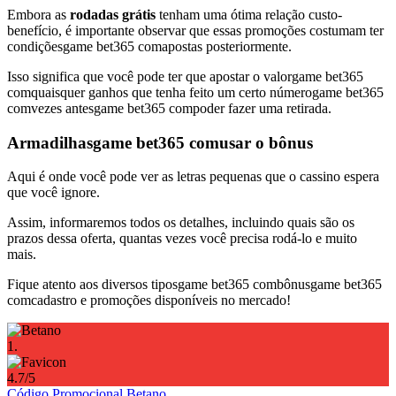
Embora as
rodadas grátis
tenham uma ótima relação custo-
benefício, é importante observar que essas promoções costumam ter
condiçõesgame bet365 comapostas posteriormente.
Isso significa que você pode ter que apostar o valorgame bet365
comquaisquer ganhos que tenha feito um certo númerogame bet365
comvezes antesgame bet365 compoder fazer uma retirada.
Armadilhasgame bet365 comusar o bônus
Aqui é onde você pode ver as letras pequenas que o cassino espera
que você ignore.
Assim, informaremos todos os detalhes, incluindo quais são os
prazos dessa oferta, quantas vezes você precisa rodá-lo e muito
mais.
Fique atento aos diversos tiposgame bet365 combônusgame bet365
comcadastro e promoções disponíveis no mercado!
1.
4.7
/5
Código Promocional Betano